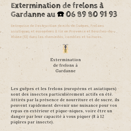
Extermination de frelons à
Gardanne au ☎️
06 89 80 91 93
Entreprise de Destruction de nids de Guêpes, Frelons
asiatiques et européens à Aix en Provence et Bouches-du-
Rhône (13) dans les cheminées, combles et toitures.
Extermination
de frelons à
Gardanne
Les guêpes et les frelons (européens et asiatiques)
sont des insectes particulièrement actifs en été.
Attirés par la présence de nourriture et de sucre, ils
peuvent rapidement devenir une nuisance pour vos
repas en extérieur et pique-niques, voire être un
danger par leur capacité à vous piquer (8 à 12
piqûres par insecte).