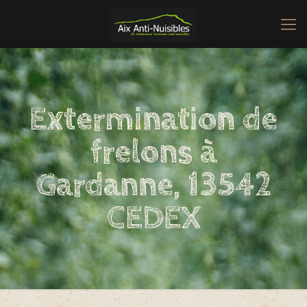
Extermination de
frelons à
Gardanne, 13542
CEDEX