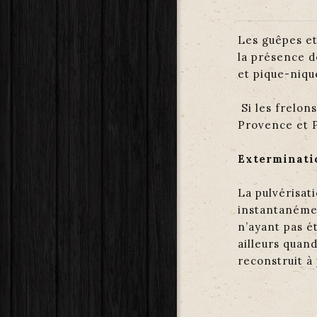
Les guêpes et
la présence d
et pique-nique
Si les frelons
Provence et P
Exterminati
La pulvérisati
instantanémen
n’ayant pas é
ailleurs quand
reconstruit à