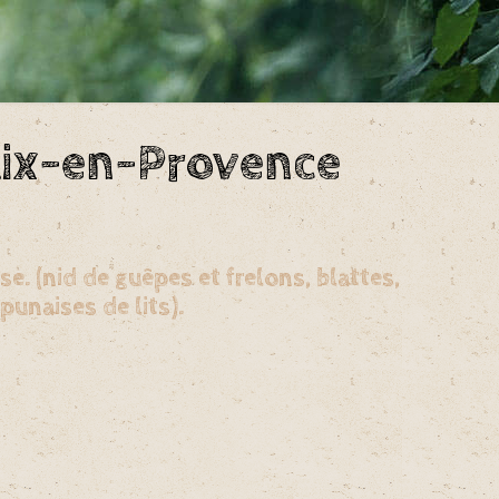
Aix-en-Provence
. (nid de guêpes et frelons, blattes,
unaises de lits).