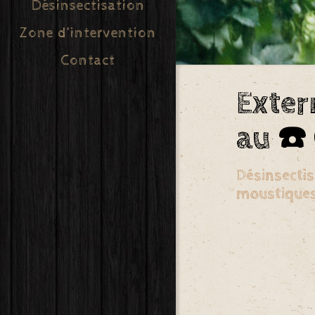
Désinsectisation
Zone d’intervention
Contact
Exter
au ☎️
Désinsectis
moustiques,