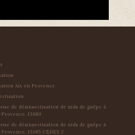
l
ct
sation
sation Aix en Provence
ectisation
rise de désinsectisation de nids de guêpe à
-Provence, 13080
rise de désinsectisation de nids de guêpe à
-Provence, 13085 CEDEX 2