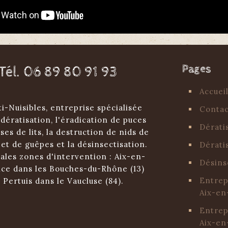
Pages
Tél. 06 89 80 91 93
Accuei
ti-Nuisibles, entreprise spécialisée
Conta
 dératisation, l'éradication de puces
Dérati
ses de lits, la destruction de nids de
 et de guêpes et la désinsectisation.
Dérati
ales zones d'intervention : Aix-en-
Désins
ce dans les Bouches-du-Rhône (13)
Entrep
t Pertuis dans le Vaucluse (84).
Aix-en
Entrep
Aix-en