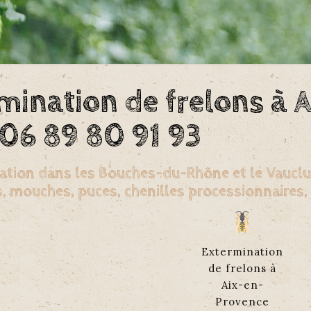
mination de frelons à 
06 89 80 91 93
ation dans les Bouches-du-Rhône et le Vaucluse
 mouches, puces, chenilles processionnaires, p
Extermination
de frelons à
Aix-en-
Provence