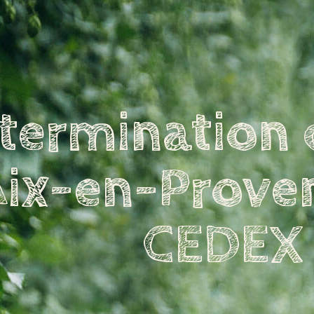
termination 
Aix-en-Prove
CEDEX