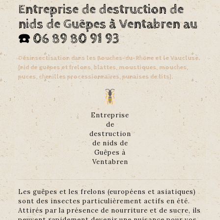
Entreprise de destruction de
nids de Guêpes à Ventabren au
☎️
06 89 80 91 93
Désinsectisation dans les Bouches-du-Rhône et le Vaucluse.
(nid de guêpes et frelons, blattes, moustiques, mouches,
puces, chenilles processionnaires, punaises de lits).
Entreprise
de
destruction
de nids de
Guêpes à
Ventabren
Les guêpes et les frelons (européens et asiatiques)
sont des insectes particulièrement actifs en été.
Attirés par la présence de nourriture et de sucre, ils
peuvent rapidement devenir une nuisance pour vos